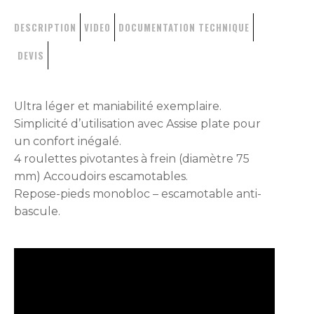
DESCRIPTION
VIDEO
DOCUMENTATION TECHNIQUE
DEVIS
Ultra léger et maniabilité exemplaire.
Simplicité d’utilisation avec Assise plate pour
un confort inégalé.
4 roulettes pivotantes à frein (diamètre 75
mm) Accoudoirs escamotables.
Repose-pieds monobloc – escamotable anti-
bascule.