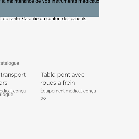
té
 la maintenance de vos instruments médicaux
e dans les diagnostics et les traitements.
l de santé. G
arantie du confort des patients.
catalogue
 transport
Table pont avec
ers
roues à frein
édical conçu
Équipement médical conçu
alogue
po