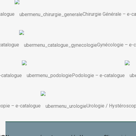
talogue
Chirurgie Générale
–
e-c
catalogue
Gynécologie
–
e-c
-catalogue
Podologie
–
e-catalogue
copie
–
e-catalogue
Urologie / Hystérosco