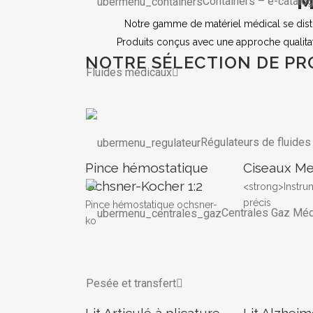
M
Containers
–
e-catalo
Notre gamme de matériel médical se distin
Produits conçus avec une approche qualitat
NOTRE SÉLECTION DE PR
Fluides médicaux
Régulateurs de fluide
Pince hémostatique
Ciseaux M
Ochsner-Kocher 1:2
<strong>Instru
précis
Pince hémostatique ochsner-
Centrales Gaz Mé
ko
Pesée et transfert
Lit Articulé à plicature
Lit Alzheim