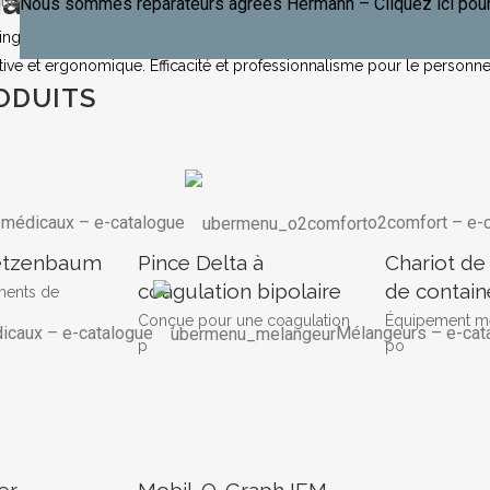
atériel Médical de Haute Quali
gue
Nous sommes réparateurs agréés Hermann – Cliquez ici pour
gue par sa technologie de pointe, offrant une précision exceptionnell
ive et ergonomique. Efficacité et professionnalisme pour le personne
ODUITS
s médicaux
–
e-catalogue
o2comfort
–
e-
etzenbaum
Pince Delta à
Chariot de
coagulation bipolaire
de contain
ments de
Conçue pour une coagulation
Équipement m
dicaux
–
e-catalogue
Mélangeurs
–
e-cat
p
po
er
Mobil-O-Graph IEM