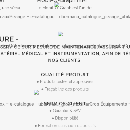
, une sécurit
Le Mobil-O-Graph est l’un de
Pesage
–
e-catalogue
URE -
Détection
–
e-catalogue
Co
SERVICE SUR MESURE DE MAINTENANCE, ASSURANT U
ATÉRIEL MÉDICAL ET INSTRUMENTATION, AFIN DE RÉ
NOS CLIENTS.
QUALITÉ PRODUIT
● Produits testés et approuvés
● Traçabilité des produits
SERVICE CLIENT
nox
–
e-catalogue
Gros Équipements
● Garantie & SAV
● Disponibilité
● Formation utilisation dispositifs