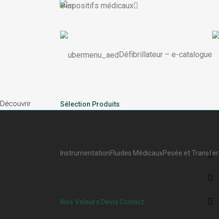
Dispositifs médicaux
Défibrillateur
–
e-catalogue
Découvrir
Sélection Produits
Instrumentation
Fluides Médicaux
Pesée et Transfer
Nos Valeurs
Devis
Contact