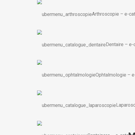
Arthroscopie
–
e-ca
Dentaire
–
e-
Ophtalmologie
–
e
Laparos