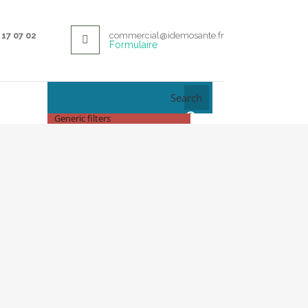
17 07 02
commercial@idemosante.fr
Formulaire
Search
Generic filters