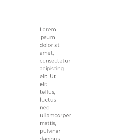
Onglet #1
Lorem
ipsum
Lorem ipsum
dolor sit
dolor sit amet,
amet,
consectetur
consectetur
adipiscing elit.
adipiscing
Mauris tempus
elit. Ut
nisl vitae magna
elit
pulvinar laoreet.
tellus,
Nullam erat
luctus
ipsum, mattis nec
nec
mollis ac,
ullamcorper
accumsan a enim.
mattis,
Nunc at euismod
pulvinar
arcu. Aliquam
dapibus