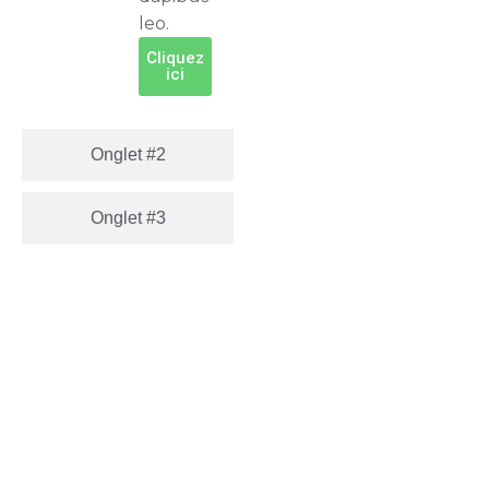
ullamcorper eros
leo.
justo, vel mollis
Cliquez
neque facilisis vel.
ici
Proin augue
tortor,
condimentum id
Onglet #2
sapien a, tempus
venenatis massa.
Onglet #3
Aliquam egestas
eget diam sed
sagittis. Vivamus
consectetur
purus vel felis
molestie
sollicitudin.
Vivamus sit amet
enim nisl. Cras
vitae varius