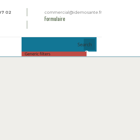
07 02
commercial@idemosante.fr
Formulaire
Search
Generic filters