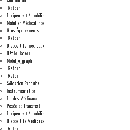
Contention
Retour
Équipement / mobilier
Pesée et transfert
Mobilier Médical Inox
Gros Équipements
Retour
Dispositifs médicaux
Pesage
–
e-catalogue
Défibrillateur
Mobil_o_graph
Retour
Retour
Sélection Produits
Instrumentation
Équipement / mobilier
Fluides Médicaux
Pesée et Transfert
Équipement / mobilier
Dispositifs Médicaux
Mobilier Médical Inox
–
e-catal
Retour