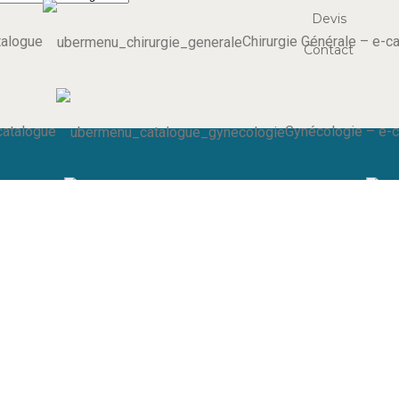
Devis
talogue
Chirurgie Générale
–
e-c
Contact
catalogue
Gynécologie
–
e-c
-catalogue
Podologie
–
e-catalogue
copie
–
e-catalogue
Urologie / Hystéroscopie
–
e-