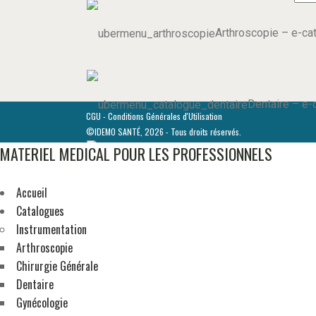
Arthroscopie
–
e-ca
Dentaire
–
e-
CGU - Conditions Générales d'Utilisation
©IDEMO SANTÉ, 2026 - Tous droits réservés.
MATERIEL MEDICAL POUR LES PROFESSIONNELS
Ophtalmologie
–
e
Accueil
Catalogues
Instrumentation
Arthroscopie
Laparos
Chirurgie Générale
Dentaire
Gynécologie