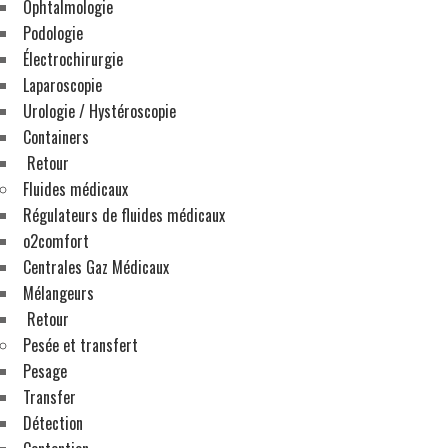
Ophtalmologie
Podologie
Nous sommes réparateurs agréés Hermann – Cl
Électrochirurgie
Laparoscopie
Urologie / Hystéroscopie
Containers
Fluides médicaux
Retour
Fluides médicaux
Régulateurs de fluides médicaux
o2comfort
Régulateurs de fluides médicau
Centrales Gaz Médicaux
Mélangeurs
Retour
Pesée et transfert
Pesage
Transfer
Mélangeurs
–
e-catalogue
Détection